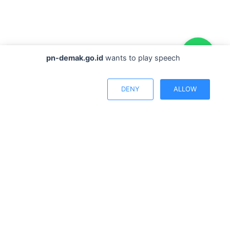
pn-demak.go.id
wants to play speech
DENY
ALLOW
. | 1. Mahkamah Agung tidak melakukan komunikasi baik 
Jl. Sultan Trenggono No. 27, Kec. Demak, Jawa Tengah
pengadilannegeridemak@gmail.com