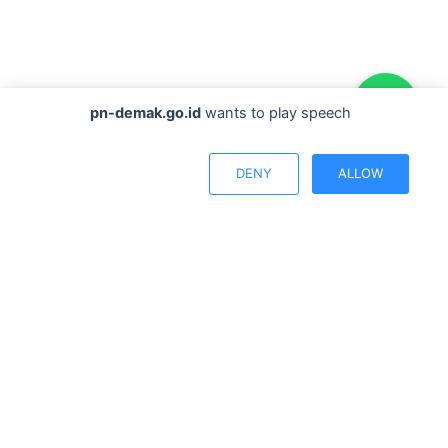
pn-demak.go.id
wants to play speech
DENY
ALLOW
mah Agung. | 1. Mahkamah Agung tidak melakukan komunik
Jl. Sultan Trenggono No. 27, Kec. Demak, Jawa Tengah
pengadilannegeridemak@gmail.com