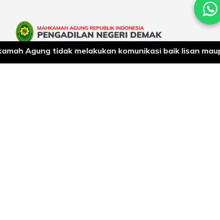
 Agung tidak melakukan komunikasi baik lisan maupun te
Jl. Sultan Trenggono No. 27, Kec. Demak, Jawa Tengah
pengadilannegeridemak@gmail.com
(0291) 685771
JAM KERJA
Senin – Kamis : 08.00 – 16.30 WIB
Jumat : 07.00 – 16.00 WIB
JAM LAYANAN
Senin – Kamis : 08.30 – 16.00 WIB
Jumat : 07.30 – 15.30 WIB