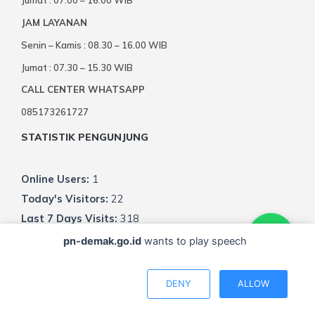
Jumat : 07.00 – 16.00 WIB
JAM LAYANAN
Senin – Kamis : 08.30 – 16.00 WIB
Jumat : 07.30 – 15.30 WIB
CALL CENTER WHATSAPP
085173261727
STATISTIK PENGUNJUNG
Online Users:
1
Today's Visitors:
22
Last 7 Days Visits:
318
Last 30 Days Visits:
1,657
pn-demak.go.id
wants to play speech
Total Visitors:
8,417
MAPS
DENY
ALLOW
omunikasi baik lisan maupun tertulis dengan pihak berp