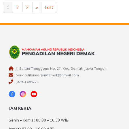
1
2
3
»
Last
Jl. Sultan Trenggono No. 27, Kec. Demak, Jawa Tengah
pengadilannegeridemak@gmail.com
(0291) 685771
JAM KERJA
Senin – Kamis : 08.00 – 16.30 WIB