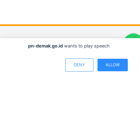
pn-demak.go.id
wants to play speech
DENY
ALLOW
gung. | 1. Mahkamah Agung tidak melakukan komunikasi b
Jl. Sultan Trenggono No. 27, Kec. Demak, Jawa Tengah
pengadilannegeridemak@gmail.com
(0291) 685771
JAM KERJA
Senin – Kamis : 08.00 – 16.30 WIB
Jumat : 07.00 – 16.00 WIB